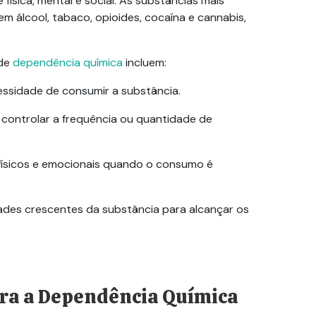
ísica, mental e social. As substâncias mais
 álcool, tabaco, opioides, cocaína e cannabis,
 de
dependência química
incluem:
essidade de consumir a substância.
 controlar a frequência ou quantidade de
 físicos e emocionais quando o consumo é
ades crescentes da substância para alcançar os
ra a
Dependência Química